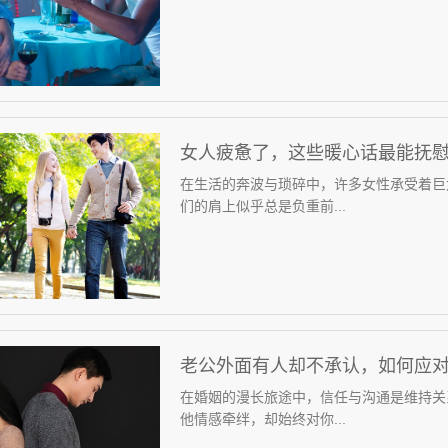
女人疲惫了，这些暖心话最能抚
在生活的奔波与琐碎中，许多女性承受着巨
们的肩上似乎总是负重前...
老公外面有人却不承认，如何应
在婚姻的漫长旅途中，信任与沟通是维持关
他情感牵绊，却始终对你...