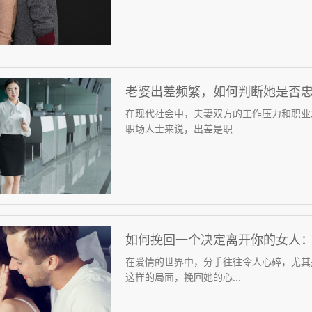
老婆出差频繁，如何判断她是否
在现代社会中，夫妻双方的工作压力和职业
职场人士来说，出差是职...
如何挽回一个决定离开你的女人
在爱情的世界中，分手往往令人心碎，尤其
这样的局面，挽回她的心...