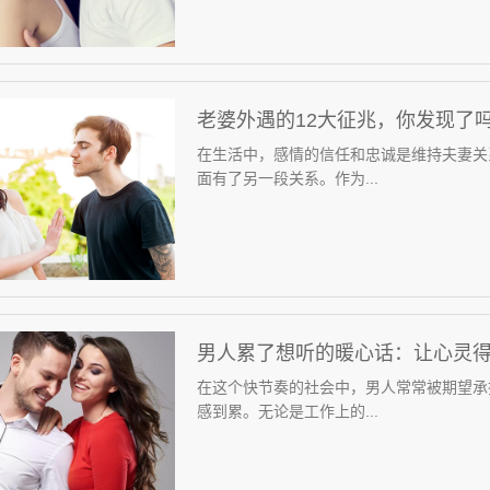
老婆外遇的12大征兆，你发现了
在生活中，感情的信任和忠诚是维持夫妻关
面有了另一段关系。作为...
男人累了想听的暖心话：让心灵
在这个快节奏的社会中，男人常常被期望承
感到累。无论是工作上的...