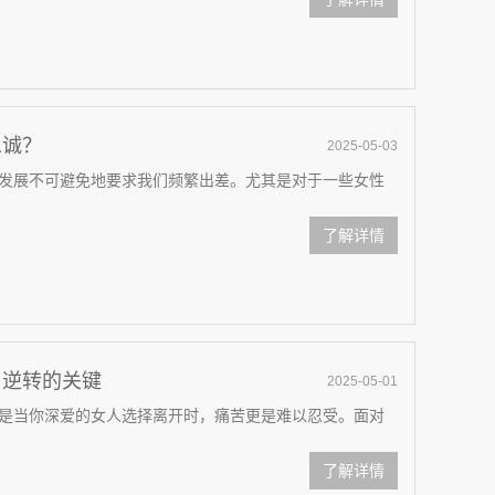
忠诚？
2025-05-03
发展不可避免地要求我们频繁出差。尤其是对于一些女性
了解详情
：逆转的关键
2025-05-01
是当你深爱的女人选择离开时，痛苦更是难以忍受。面对
了解详情