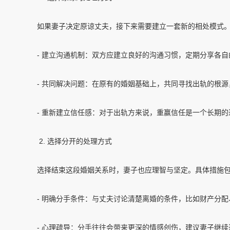
如果妻子决定原谅丈夫，接下来需要建立一套新的相处模式
- 建立沟通机制：双方应建立良好的沟通习惯，定期分享各
- 共同解决问题：在原有的婚姻基础上，共同寻找出轨的根
- 重新建立信任感：对于出轨方来说，重赢信任是一个长期
2. 选择分开的处理方式
选择结束这段婚姻关系时，妻子也应理智与坚定。具体措施
- 明确分手条件：与丈夫讨论清楚离婚的条件，比如财产分
- 心理疏导：分手往往会带来更深的情感创伤，建议妻子继