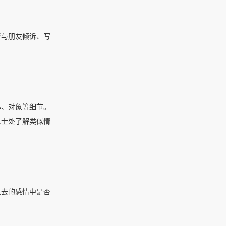
择与朋友倾诉、写
率、对象等细节。
人士处了解类似情
过去的感情中是否