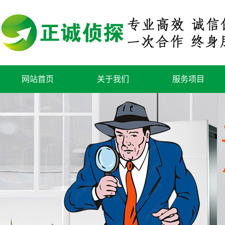
网站首页
关于我们
服务项目