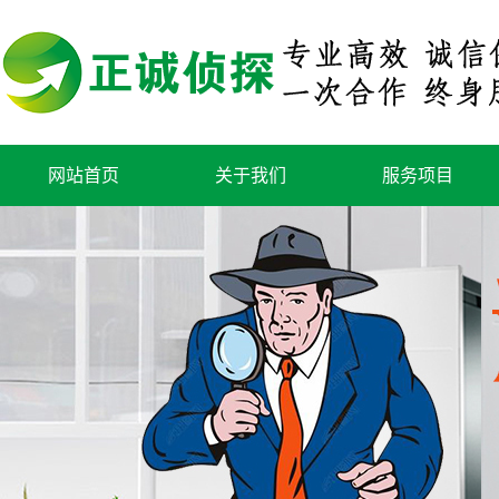
网站首页
关于我们
服务项目