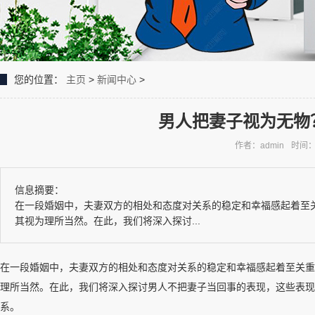
您的位置：
主页
>
新闻中心
>
男人把妻子视为无物
作者：admin
时间：2
信息摘要：
在一段婚姻中，夫妻双方的相处和态度对关系的稳定和幸福感起着至
其视为理所当然。在此，我们将深入探讨...
在一段婚姻中，夫妻双方的相处和态度对关系的稳定和幸福感起着至关重
理所当然。在此，我们将深入探讨男人不把妻子当回事的表现，这些表现
系。