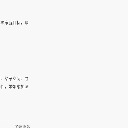
某项家庭目标，诸
情、给予空间、寻
伴侣，婚姻愈加坚
了解更多