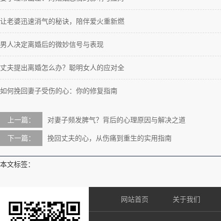
让老婆迅速消气的秘诀，陪伴爱火重新燃
男人决定离婚后的微妙信号与表现
丈夫提出离婚怎么办？聪明女人的应对全
如何挽回妻子受伤的心：你的修复指南
上一篇：
对妻子频发脾气？背后的心理原因与解决之道
下一篇：
挽回丈夫的心，从伤痛到重生的实用指南
本文标签：
网站首页
关于我们