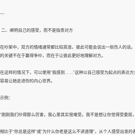
---
二、阐明自己的感受，而不是指责对方
在吵架中，双方的情绪通常都比较高涨，彼此可能会说出一些伤人的话。
的关键不在于赢得争吵，而在于让彼此更好地理解对方。
在这样的情况下，可以使用“我感到……”这种以自己感受为起点的表达
容易让她走进你的内心世界。
示例：
“刚刚我们吵得那么厉害，我心里其实很难受。我不是想让你觉得受委屈
相比于“你总是这样”或“为什么你老是这么不讲道理”，从个人感受出发