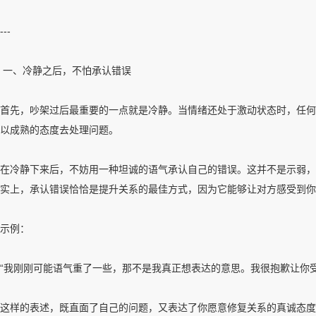
---
一、冷静之后，不怕承认错误
首先，吵架过后最重要的一点就是冷静。当情绪还处于激动状态时，任何
以成熟的态度去处理问题。
在冷静下来后，不妨用一种坦诚的语气承认自己的错误。这并不是示弱，
实上，承认错误恰恰是提升关系的最佳方式，因为它能够让对方感受到你
示例：
“我刚刚可能语气重了一些，那不是我真正想表达的意思。我很抱歉让你
这样的表述，既直面了自己的问题，又表达了你愿意修复关系的真诚态度