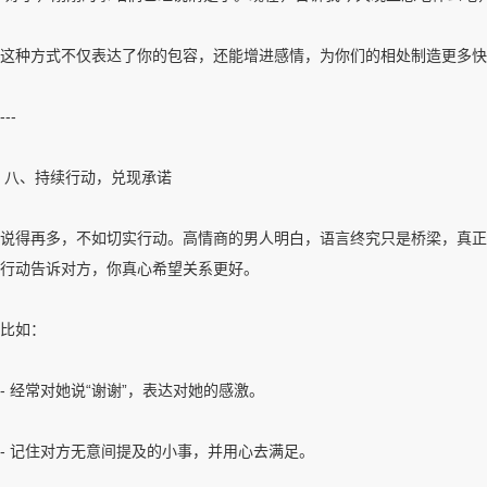
这种方式不仅表达了你的包容，还能增进感情，为你们的相处制造更多快
---
八、持续行动，兑现承诺
说得再多，不如切实行动。高情商的男人明白，语言终究只是桥梁，真正
行动告诉对方，你真心希望关系更好。
比如：
- 经常对她说“谢谢”，表达对她的感激。
- 记住对方无意间提及的小事，并用心去满足。