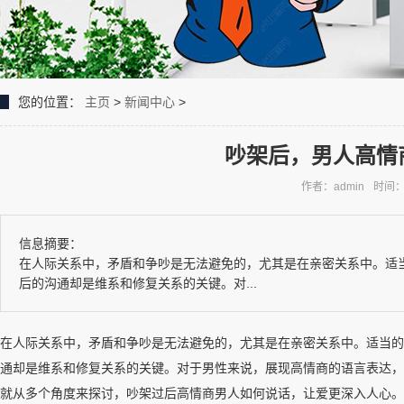
您的位置：
主页
>
新闻中心
>
吵架后，男人高情
作者：admin
时间：2
信息摘要：
在人际关系中，矛盾和争吵是无法避免的，尤其是在亲密关系中。适
后的沟通却是维系和修复关系的关键。对...
在人际关系中，矛盾和争吵是无法避免的，尤其是在亲密关系中。适当的
通却是维系和修复关系的关键。对于男性来说，展现高情商的语言表达，
就从多个角度来探讨，吵架过后高情商男人如何说话，让爱更深入人心。