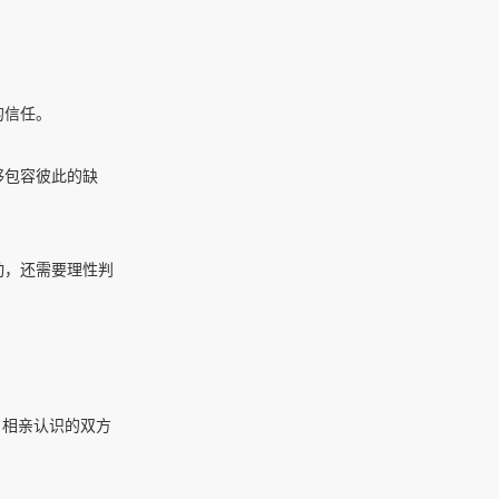
的信任。
够包容彼此的缺
动，还需要理性判
。相亲认识的双方
。