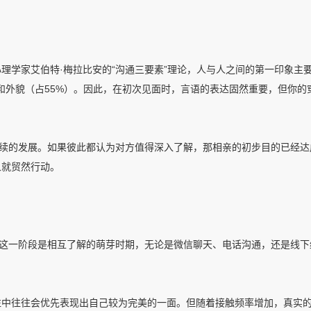
理学家艾伯特·梅拉比安的“沟通三要素”理论，人与人之间的第一印象主
言和外貌（占55%）。因此，在初次见面时，言语的表达固然重要，但你的
后续的发展。如果彼此都认为对方值得深入了解，那相亲的初步目的已经达
象就贸然行动。
。这一阶段是相互了解的萌芽时期，无论是微信聊天、电话沟通，还是线下
往中往往会优先表现出自己较为完美的一面。但随着接触频率增加，真实