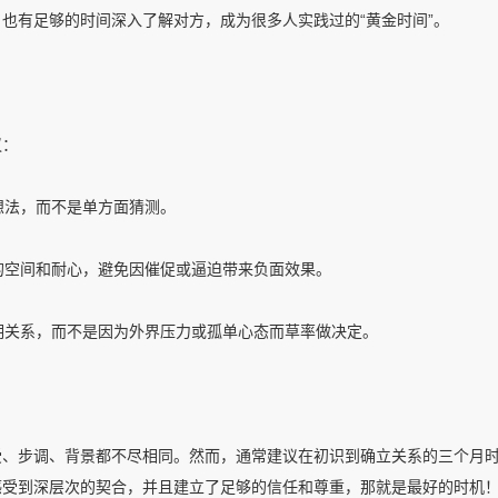
也有足够的时间深入了解对方，成为很多人实践过的“黄金时间”。
议：
想法，而不是单方面猜测。
适的空间和耐心，避免因催促或逼迫带来负面效果。
长期关系，而不是因为外界压力或孤单心态而草率做决定。
受、步调、背景都不尽相同。然而，通常建议在初识到确立关系的三个月
感受到深层次的契合，并且建立了足够的信任和尊重，那就是最好的时机