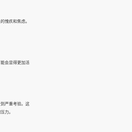
来的愧疚和焦虑。
可能会显得更加活
。
受到严重考验。这
理压力。