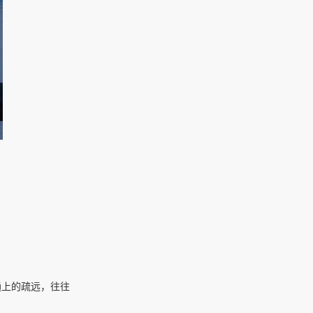
。
通上的疏远，往往