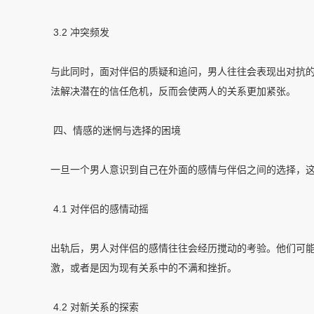
3.2 冲突频发
与此同时，面对伴侣的质疑和追问，男人往往会表现出对抗
法解决潜在的信任危机，反而会使两人的关系更加紧张。
四、情感的迷惘与选择的困境
一旦一个男人意识到自己在外面的感情与伴侣之间的选择，
4.1 对伴侣的感情动摇
出轨后，男人对伴侣的感情往往会经历搅动的考验。他们可
激，或者是因为现有关系中的不满和挫折。
4.2 对新关系的探索