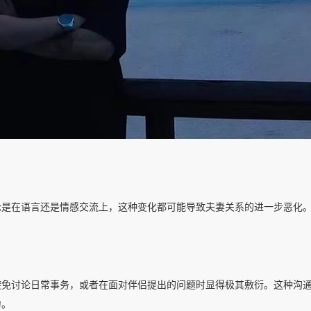
论是在语言还是情感交流上，这种变化都可能导致夫妻关系的进一步恶化
避免讨论日常事务，或者在面对伴侣提出的问题时显得极其敷衍。这种沟
力。