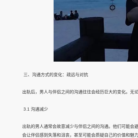
三、沟通方式的变化：疏远与对抗
出轨后，男人与伴侣之间的沟通往往会经历巨大的变化。无
3.1 沟通减少
出轨的男人通常会故意减少与伴侣之间的沟通。他们可能会
会让伴侣感到失落和沮丧，甚至可能会质疑自己的价值和魅