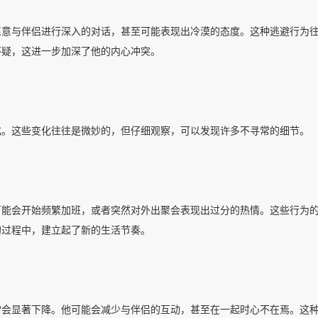
愿意与伴侣进行深入的对话，甚至可能表现出冷漠的态度。这种逃避行为
怀疑，这进一步加深了他的内心冲突。
化。这些变化往往是微妙的，但仔细观察，可以发现许多不寻常的细节。
可能会开始频繁加班，或者突然对外出聚会表现出过分的热情。这些行为
的过程中，建立起了新的生活节奏。
常会显著下降。他可能会减少与伴侣的互动，甚至在一起时心不在焉。这