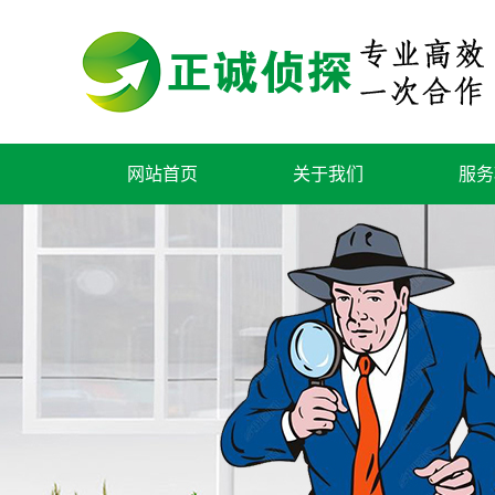
网站首页
关于我们
服务