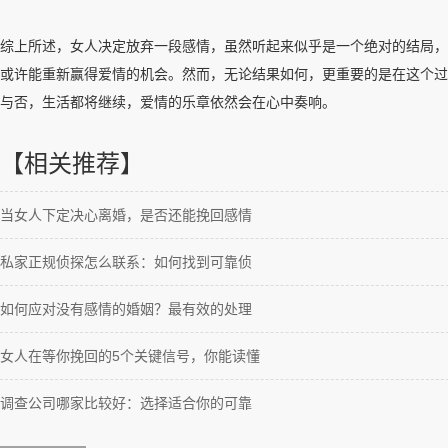
综上所述，女人决定放弃一段感情，虽然听起来似乎是一个绝对的结局，
或许能重新赢得爱情的机会。然而，无论结果如何，更重要的是在这个过
与否，生活都将继续，爱情的乐章依然会在心中奏响。
【相关推荐】
当女人下定决心离婚，是否还能挽回感情
私家正规侦探怎么联系：如何找到可靠侦
如何应对没有感情的婚姻？最有效的处理
女人在等你挽回的5个关键信号，你能读懂
调查公司哪家比较好：选择适合你的可靠