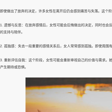
即使做出了放弃的决定，许多女性在离开后仍会感到痛苦与失落。这个阶
1. 遗憾与反思：在放弃感情后，女性可能会后悔做出的决定，同时也
的支持与陪伴。
2. 孤独感：失去一段重要的感情关系后，女人常常感到孤独。即使周围
3. 重新评估自我：这个阶段，女性可能会重新审视自己的价值与需求
产生期待或恐惧。