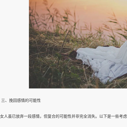
三、挽回感情的可能性
女人虽已放弃一段感情，但复合的可能性并非完全消失。以下是一些考虑