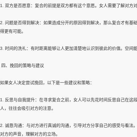
1. 双方是否愿意：复合的前提是双方都有这个意愿。女人需要了解对方
2. 问题是否得到解决：如果造成分开的原因得到解决，那么复合才有
得更有可能。
3. 时间的洗礼：有时距离能够让人更加清楚地认识到彼此的价值。空
四、挽回的策略与建议
如果女人决定尝试挽回，以下是一些建议和策略：
1. 反思与自我提升：在寻求复合之前，女人可以先花时间反思自己在
人，往往会吸引对方的注意。
2. 诚恳沟通：与对方进行真诚的沟通，引导对方分享自己的感受与看
对方的声音，理解对方的立场。