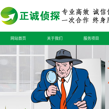
网站首页
关于我们
服务项目