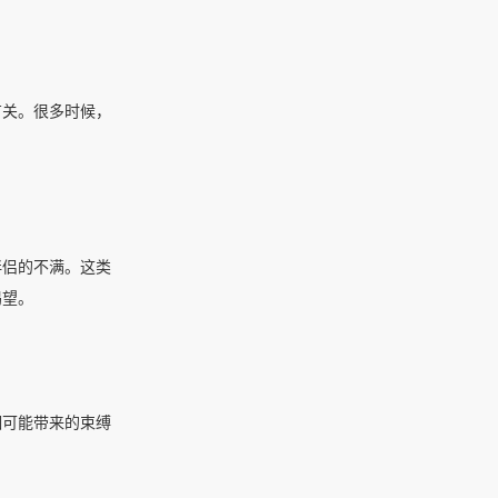
有关。很多时候，
伴侣的不满。这类
渴望。
姻可能带来的束缚